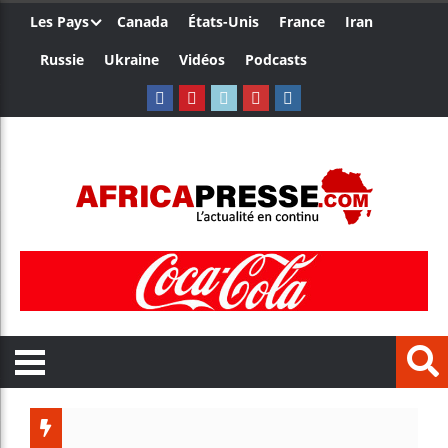
Les Pays
Canada
États-Unis
France
Iran
Russie
Ukraine
Vidéos
Podcasts
Le Camerou