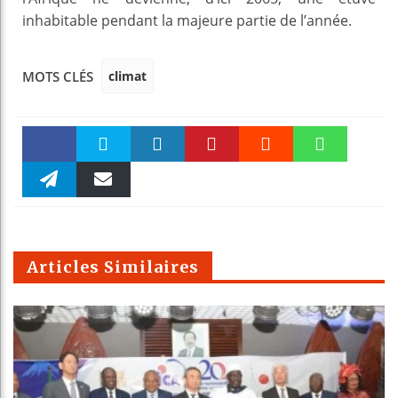
inhabitable pendant la majeure partie de l’année.
climat
MOTS CLÉS
Faceboo
Twitter
linkedin
Pinteres
Reddit
WhatsAp
k
Telegra
Email
t
pt
m
Articles Similaires