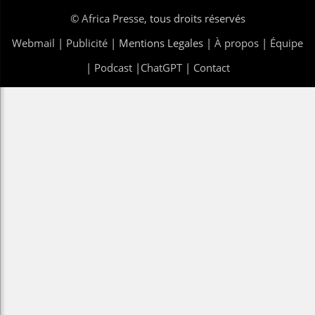
©
Africa Presse
, tous droits réservés
Webmail
|
Publicité
| Mentions Legales |
À propos
|
Équipe
|
Podcast
|
ChatGPT
|
Contact