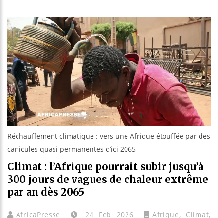
Bassirou 
Côte d’Ivo
Tunisie :
Ceuta : Ra
Réchauffement climatique : vers une Afrique étouffée par des
canicules quasi permanentes d’ici 2065
Climat : l’Afrique pourrait subir jusqu’à
300 jours de vagues de chaleur extrême
par an dès 2065
AfricaPresse
24 Feb 2026
Afrique
,
Climat
,