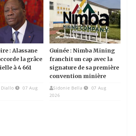
ire : Alassane
Guinée : Nimba Mining
accorde la grâce
franchit un cap avec la
elle à 4 661
signature de sa première
convention minière
Diallo
07 Aug
Sidonie Bella
07 Aug
2026