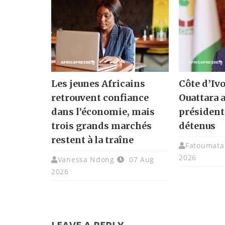
Les jeunes Africains
Côte d’Ivo
retrouvent confiance
Ouattara 
dans l’économie, mais
présidenti
trois grands marchés
détenus
restent à la traîne
Fatoumata 
2026
Vanessa Ndong
07 Aug
2026