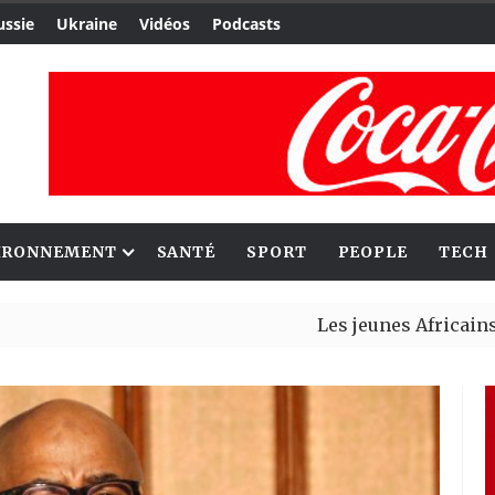
ussie
Ukraine
Vidéos
Podcasts
IRONNEMENT
SANTÉ
SPORT
PEOPLE
TECH
Les jeunes Africains retrouve
Aliko Dangote et Mark Carney