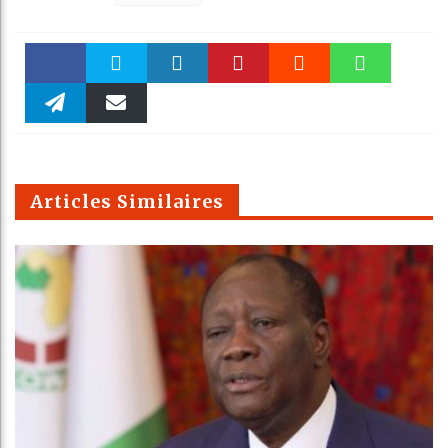
Faceboo
Twitter
linkedin
Pinteres
Reddit
WhatsAp
k
Telegra
Email
t
pt
m
Articles Similaires