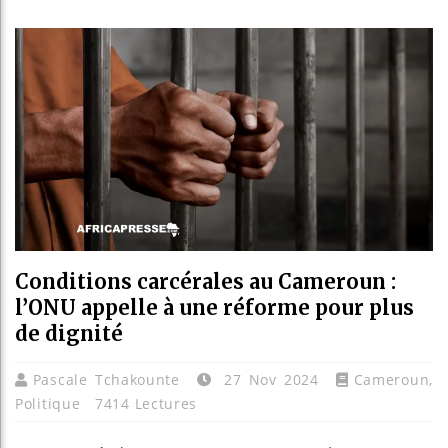
Réforme é
Bénin : P
Aliko Da
Conditions carcérales au Cameroun :
l’ONU appelle à une réforme pour plus
de dignité
Pascale Tchakounte
27 Nov 2024
Cameroun
,
Politique
7414 Lectures