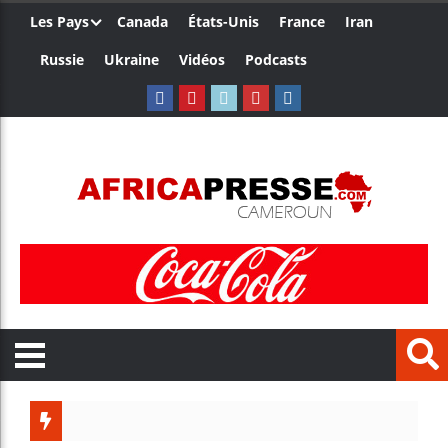
Les Pays
Canada
États-Unis
France
Iran
Russie
Ukraine
Vidéos
Podcasts
Côte d’Iv