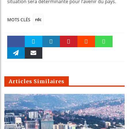
situation sera déterminante pour l’avenir du pays.
rdc
MOTS CLÉS
Faceboo
Twitter
linkedin
Pinteres
Reddit
WhatsAp
k
Telegra
Email
t
pt
m
Articles Similaires