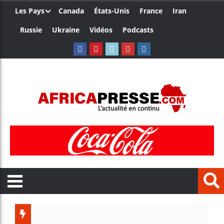
Les Pays
Canada
États-Unis
France
Iran
Russie
Ukraine
Vidéos
Podcasts
Trump n