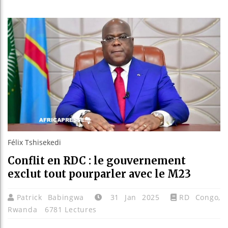
Les jeun
Guinée :
Réforme 
Bénin : 
Félix Tshisekedi
Conflit en RDC : le gouvernement
exclut tout pourparler avec le M23
Patrick Babingwa
31 Jan 2025
RD Congo
,
Rwanda
6781 Lectures