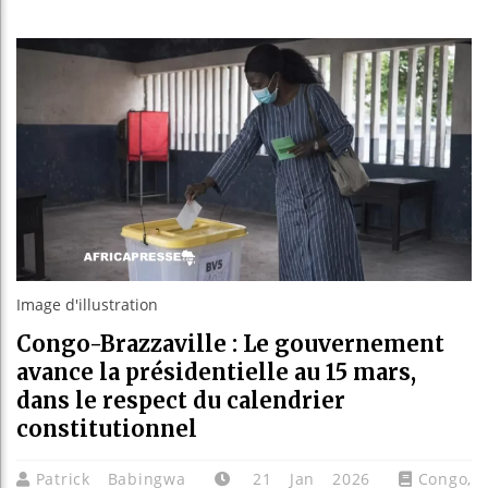
Guinée :
Réforme 
Bénin : 
Aliko Da
Image d'illustration
Congo-Brazzaville : Le gouvernement
avance la présidentielle au 15 mars,
dans le respect du calendrier
constitutionnel
Patrick Babingwa
21 Jan 2026
Congo
,