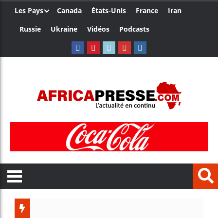
Les Pays
Canada
États-Unis
France
Iran
Russie
Ukraine
Vidéos
Podcasts
Les jeun