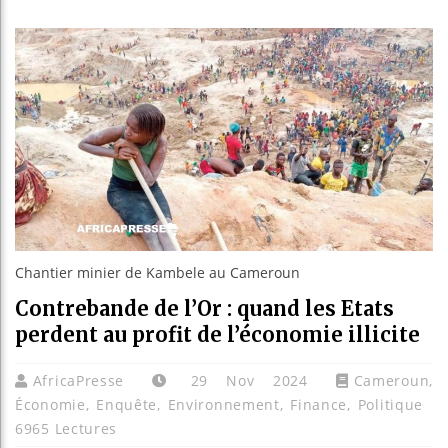
Les jeunes Africai
Guinée : Nimba Mi
Réforme électorale 
Bénin : Patrice Ta
Chantier minier de Kambele au Cameroun
Contrebande de l’Or : quand les Etats
perdent au profit de l’économie illicite
AfricaPresse
29 Nov 2024
Cameroun
,
Économie
,
Enquête
,
Environnement
,
Finance
,
Politique
6965 Lectures