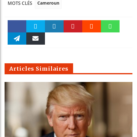
Cameroun
MOTS CLÉS
Faceboo
Twitter
linkedin
Pinteres
Reddit
WhatsAp
k
Telegra
Email
t
pt
m
Articles Similaires