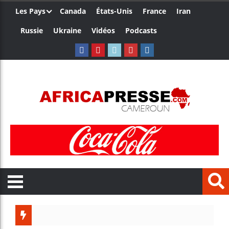
Les Pays
Canada
États-Unis
France
Iran
Russie
Ukraine
Vidéos
Podcasts
Trump nomme une n