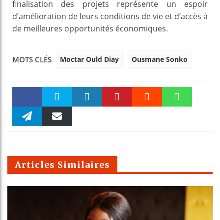
finalisation des projets représente un espoir
d’amélioration de leurs conditions de vie et d’accès à
de meilleures opportunités économiques.
Moctar Ould Diay
Ousmane Sonko
MOTS CLÉS
Faceboo
Twitter
linkedin
Pinteres
Reddit
WhatsAp
k
Telegra
Email
t
pt
m
Articles Similaires