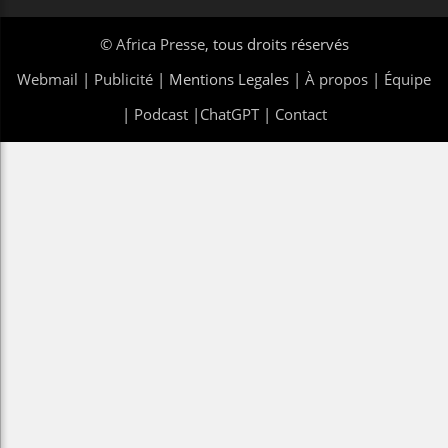
©
Africa Presse
, tous droits réservés
Webmail
|
Publicité
| Mentions Legales |
À propos
|
Équipe
|
Podcast
|
ChatGPT
|
Contact