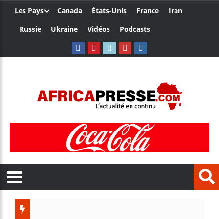
Les Pays
Canada
États-Unis
France
Iran
Russie
Ukraine
Vidéos
Podcasts
Les jeun