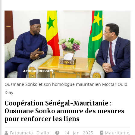
Guinée :
Réforme 
Bénin : 
Aliko Da
Ousmane Sonko et son homologue mauritanien Moctar Ould
Diay
Coopération Sénégal-Mauritanie :
Ousmane Sonko annonce des mesures
pour renforcer les liens
Fatoumata Diallo
14 Jan 2025
Mauritanie
,