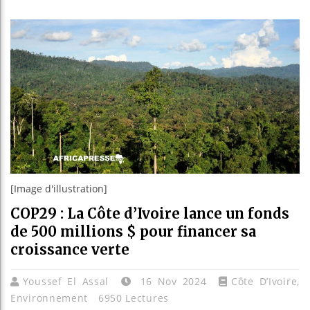
Guinée : Nimba 
Réforme électora
Bénin : Patrice
Aliko Dangote e
[Image d'illustration]
COP29 : La Côte d’Ivoire lance un fonds
de 500 millions $ pour financer sa
croissance verte
Youssef El Assal
16 Nov 2024
Côte D’Ivoire
,
Environnement
6950 Lectures