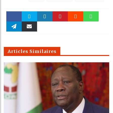
Faceboo
Twitter
linkedin
Pinteres
Reddit
WhatsAp
k
Telegra
Email
t
pt
m
Articles Similaires