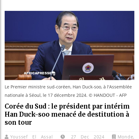
Guinée :
Réforme é
Bénin : P
Aliko Dan
Le Premier ministre sud-coréen, Han Duck-soo, à l'Assemblée
nationale à Séoul, le 17 décembre 2024. © HANDOUT - AFP
Corée du Sud : le président par intérim
Han Duck-soo menacé de destitution à
son tour
Youssef El Assal
27 Dec 2024
Monde
,