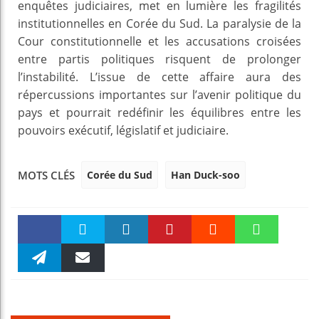
enquêtes judiciaires, met en lumière les fragilités
institutionnelles en Corée du Sud. La paralysie de la
Cour constitutionnelle et les accusations croisées
entre partis politiques risquent de prolonger
l’instabilité. L’issue de cette affaire aura des
répercussions importantes sur l’avenir politique du
pays et pourrait redéfinir les équilibres entre les
pouvoirs exécutif, législatif et judiciaire.
Corée du Sud
Han Duck-soo
MOTS CLÉS
Faceboo
Twitter
linkedin
Pinteres
Reddit
WhatsAp
k
Telegra
Email
t
pt
m