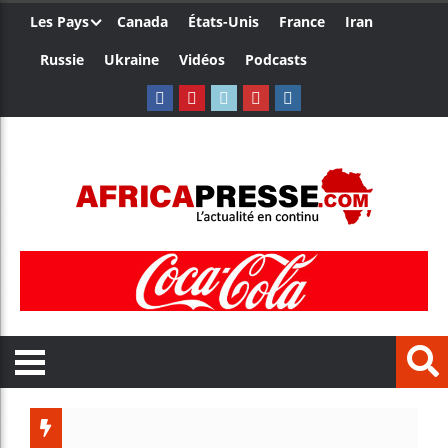
Les Pays
Canada
États-Unis
France
Iran
Russie
Ukraine
Vidéos
Podcasts
Les jeune