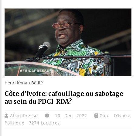
Guinée 
Réforme 
Bénin : 
Aliko D
Henri Konan Bédié
Côte d’Ivoire: cafouillage ou sabotage
au sein du PDCI-RDA?
AfricaPresse
10 Dec 2022
Côte D’Ivoire
,
Politique
7274 Lectures