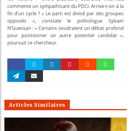
commente un sympathisant du PDCI. Arrive-t-on à la
fin d’un cycle ? « Le parti est divisé par des groupes
opposés », constate le politologue Sylvain
N’Guessan : « Certains voudraient un débat profond
pour positionner un autre potentiel candidat »,
poursuit ce chercheur.
Faceboo
Twitter
linkedin
Pinteres
Reddit
WhatsAp
k
Telegra
Email
t
pt
m
Articles Similaires