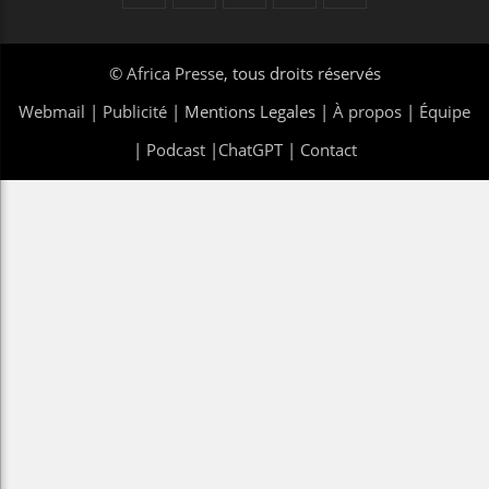
©
Africa Presse
, tous droits réservés
Webmail
|
Publicité
| Mentions Legales |
À propos
|
Équipe
|
Podcast
|
ChatGPT
|
Contact