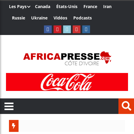
Les Pays
Canada
États-Unis
France
Iran
Russie
Ukraine
Vidéos
Podcasts
Les jeun