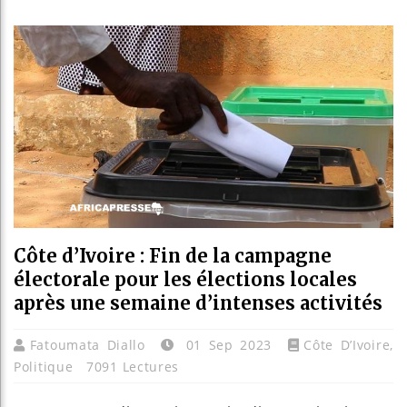
Bassirou D
Côte d’Ivo
Tunisie : 
Ceuta : Ra
Côte d’Ivoire : Fin de la campagne
électorale pour les élections locales
après une semaine d’intenses activités
Fatoumata Diallo
01 Sep 2023
Côte D’Ivoire
,
Politique
7091 Lectures