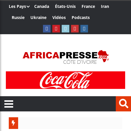
Les Pays
Canada
États-Unis
France
Iran
Russie
Ukraine
Vidéos
Podcasts
Le Camerou