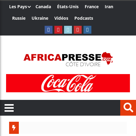
Les Pays
Canada
États-Unis
France
Iran
Russie
Ukraine
Vidéos
Podcasts
Trump no