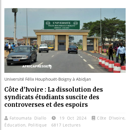
Les jeun
Guinée :
Réforme é
Bénin : 
Université Félix Houphouët-Boigny à Abidjan
Côte d’Ivoire : La dissolution des
syndicats étudiants suscite des
controverses et des espoirs
Fatoumata Diallo
19 Oct 2024
Côte D’Ivoire
,
Éducation
,
Politique
6817 Lectures