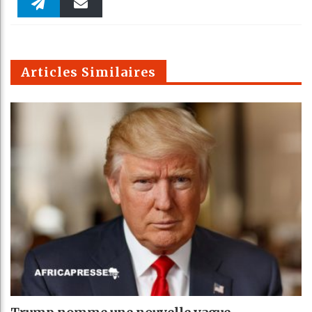
Faceboo
Twitter
linkedin
Pinteres
Reddit
WhatsAp
k
Telegra
Email
t
pt
m
Articles Similaires