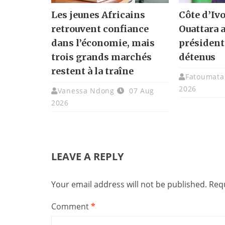
Les jeunes Africains
Côte d’Ivo
retrouvent confiance
Ouattara 
dans l’économie, mais
présidenti
trois grands marchés
détenus
restent à la traîne
Fatoumata 
2026
Vanessa Ndong
07 Aug
2026
LEAVE A REPLY
Your email address will not be published.
Requ
Comment
*