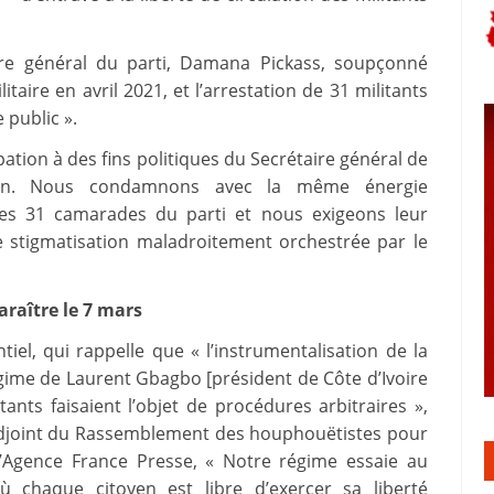
taire général du parti, Damana Pickass, soupçonné
taire en avril 2021, et l’arrestation de 31 militants
 public ».
ion à des fins politiques du Secrétaire général de
inan. Nous condamnons avec la même énergie
n des 31 camarades du parti et nous exigeons leur
de stigmatisation maladroitement orchestrée par le
raître le 7 mars
iel, qui rappelle que « l’instrumentalisation de la
 régime de Laurent Gbagbo [président de Côte d’Ivoire
nts faisaient l’objet de procédures arbitraires »,
adjoint du Rassemblement des houphouëtistes pour
 l’Agence France Presse, « Notre régime essaie au
où chaque citoyen est libre d’exercer sa liberté