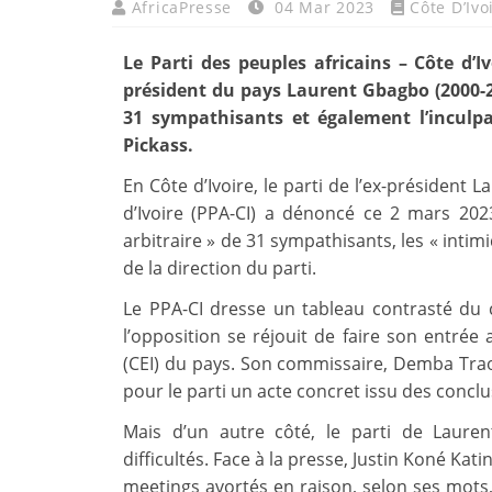
AfricaPresse
04 Mar 2023
Côte D’Ivo
Le Parti des peuples africains – Côte d’Iv
président du pays Laurent Gbagbo (2000-20
31 sympathisants et également l’inculp
Pickass.
En Côte d’Ivoire, le parti de l’ex-président 
d’Ivoire (PPA-CI) a dénoncé ce 2 mars 2023
arbitraire » de 31 sympathisants, les « inti
de la direction du parti.
Le PPA-CI dresse un tableau contrasté du c
l’opposition se réjouit de faire son entré
(CEI) du pays. Son commissaire, Demba Traor
pour le parti un acte concret issu des concl
Mais d’un autre côté, le parti de Laur
difficultés. Face à la presse, Justin Koné Kat
meetings avortés en raison, selon ses mots, «