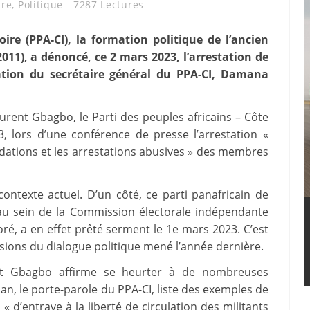
ire
,
Politique
7287 Lectures
oire (PPA-CI), la formation politique de l’ancien
11), a dénoncé, ce 2 mars 2023, l’arrestation de
ation du secrétaire général du PPA-CI, Damana
Laurent Gbagbo, le Parti des peuples africains – Côte
, lors d’une conférence de presse l’arrestation «
midations et les arrestations abusives » des membres
ontexte actuel. D’un côté, ce parti panafricain de
e au sein de la Commission électorale indépendante
é, a en effet prêté serment le 1e mars 2023. C’est
usions du dialogue politique mené l’année dernière.
ent Gbagbo affirme se heurter à de nombreuses
inan, le porte-parole du PPA-CI, liste des exemples de
 d’entrave à la liberté de circulation des militants