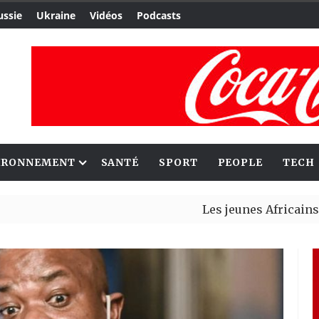
ussie
Ukraine
Vidéos
Podcasts
IRONNEMENT
SANTÉ
SPORT
PEOPLE
TECH
Les jeunes Africains retrouve
Aliko Dangote et Mark Carney 