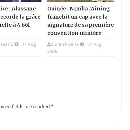
ire : Alassane
Guinée : Nimba Mining
accorde la grâce
franchit un cap avec la
elle à 4 661
signature de sa première
convention minière
Diallo
07 Aug
Sidonie Bella
07 Aug
2026
ired fields are marked
*