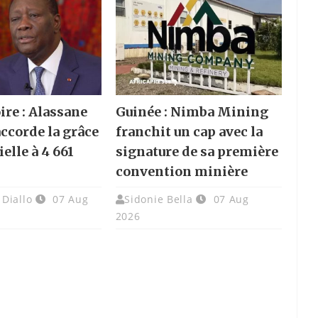
ire : Alassane
Guinée : Nimba Mining
accorde la grâce
franchit un cap avec la
elle à 4 661
signature de sa première
convention minière
Diallo
07 Aug
Sidonie Bella
07 Aug
2026