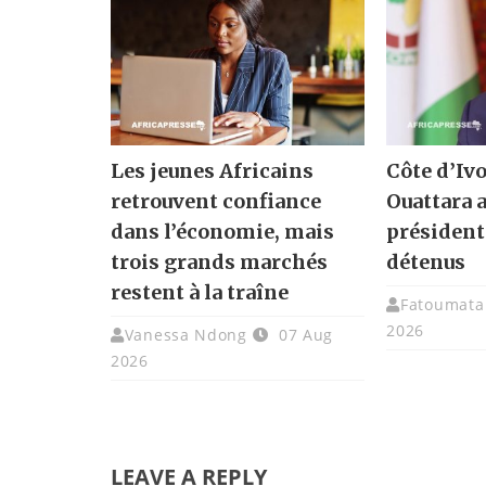
Les jeunes Africains
Côte d’Ivo
retrouvent confiance
Ouattara 
dans l’économie, mais
présidenti
trois grands marchés
détenus
restent à la traîne
Fatoumata 
2026
Vanessa Ndong
07 Aug
2026
LEAVE A REPLY