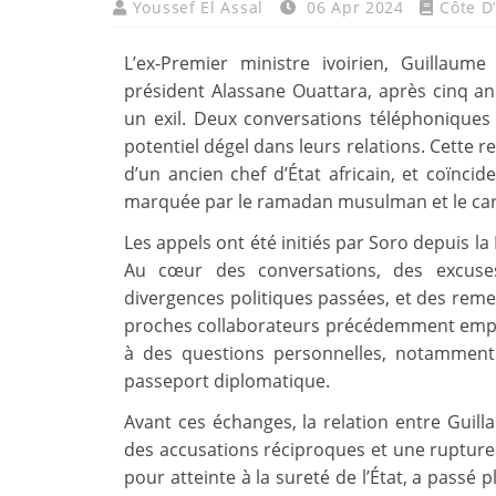
Youssef El Assal
06 Apr 2024
Côte D’
L’ex-Premier ministre ivoirien, Guillau
président Alassane Ouattara, après cinq a
un exil. Deux conversations téléphoniques
potentiel dégel dans leurs relations. Cette r
d’un ancien chef d’État africain, et coïnci
marquée par le ramadan musulman et le car
Les appels ont été initiés par Soro depuis la
Au cœur des conversations, des excuse
divergences politiques passées, et des reme
proches collaborateurs précédemment empri
à des questions personnelles, notamment l
passeport diplomatique.
Avant ces échanges, la relation entre Guil
des accusations réciproques et une rupture
pour atteinte à la sureté de l’État, a passé 