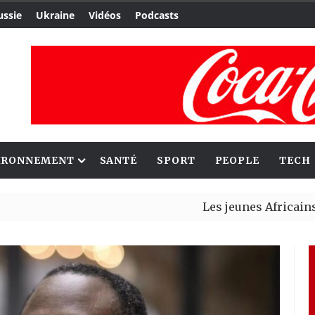
ussie
Ukraine
Vidéos
Podcasts
IRONNEMENT
SANTÉ
SPORT
PEOPLE
TECH
Les jeunes Africains retrouv
Aliko Dangote et Mark Carney