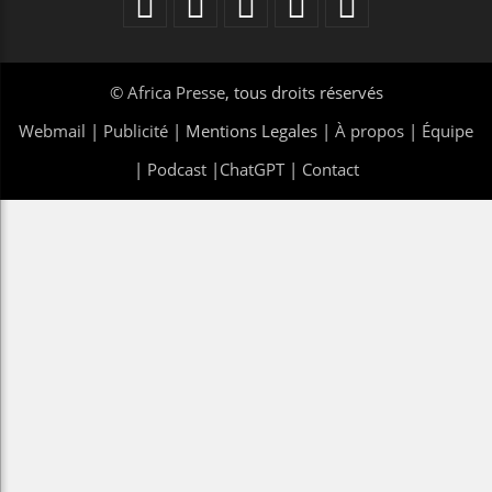
©
Africa Presse
, tous droits réservés
Webmail
|
Publicité
| Mentions Legales |
À propos
|
Équipe
|
Podcast
|
ChatGPT
|
Contact