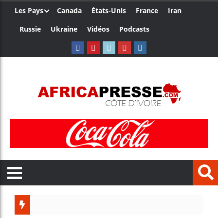
Les Pays
Canada
États-Unis
France
Iran
Russie
Ukraine
Vidéos
Podcasts
Trump n