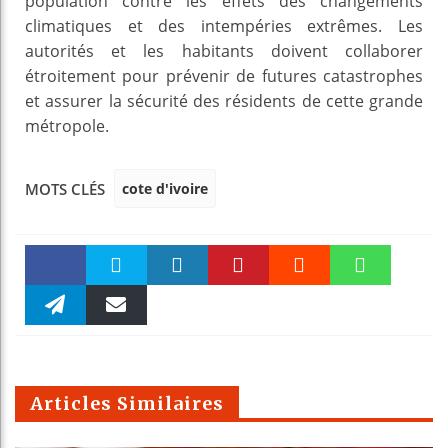
population contre les effets des changements
climatiques et des intempéries extrêmes. Les
autorités et les habitants doivent collaborer
étroitement pour prévenir de futures catastrophes
et assurer la sécurité des résidents de cette grande
métropole.
cote d'ivoire
MOTS CLÉS
Faceboo
Twitter
linkedin
Pinteres
Reddit
WhatsAp
k
Telegra
Email
t
pt
m
Articles Similaires