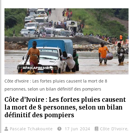
Les jeun
Guinée :
Réforme 
Bénin : 
Côte d’Ivoire : Les fortes pluies causent la mort de 8
personnes, selon un bilan définitif des pompiers
Côte d’Ivoire : Les fortes pluies causent
la mort de 8 personnes, selon un bilan
définitif des pompiers
Pascale Tchakounte
17 Jun 2024
Côte D’Ivoire
,