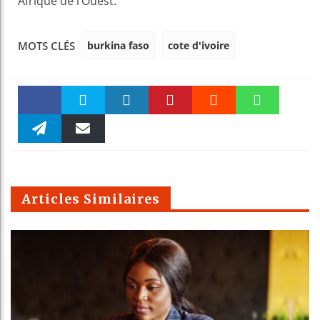
Afrique de l’Ouest.
burkina faso
cote d'ivoire
MOTS CLÉS
Faceboo
Twitter
linkedin
Pinteres
Reddit
WhatsAp
k
Telegra
Email
t
pt
m
Articles Similaires