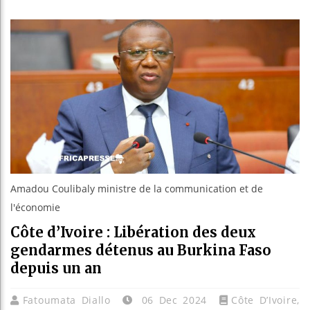
Guinée
Réforme
Bénin 
Aliko 
Amadou Coulibaly ministre de la communication et de
l'économie
Côte d’Ivoire : Libération des deux
gendarmes détenus au Burkina Faso
depuis un an
Fatoumata Diallo
06 Dec 2024
Côte D’Ivoire
,