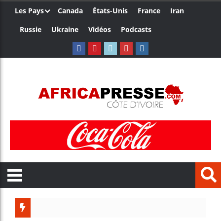
Les Pays
Canada
États-Unis
France
Iran
Russie
Ukraine
Vidéos
Podcasts
Les je