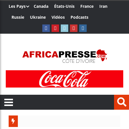
Les Pays
Canada
États-Unis
France
Iran
Russie
Ukraine
Vidéos
Podcasts
Le Camer