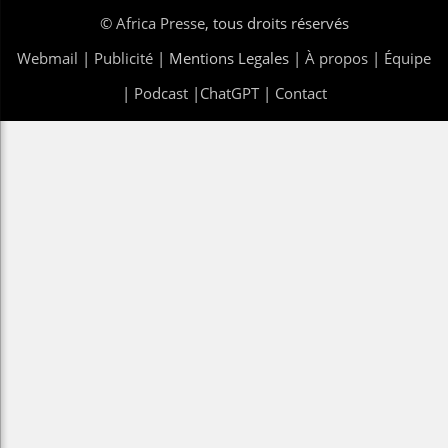
©
Africa Presse
, tous droits réservés
Webmail
|
Publicité
| Mentions Legales |
À propos
|
Équipe
|
Podcast
|
ChatGPT
|
Contact