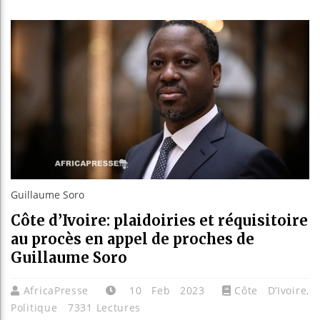
Bassiro
Côte d’I
Tunisie
Ceuta : 
Guillaume Soro
Côte d’Ivoire: plaidoiries et réquisitoire
au procès en appel de proches de
Guillaume Soro
AfricaPresse
10 Feb 2023
Côte D’Ivoire
,
Politique
7331 Lectures