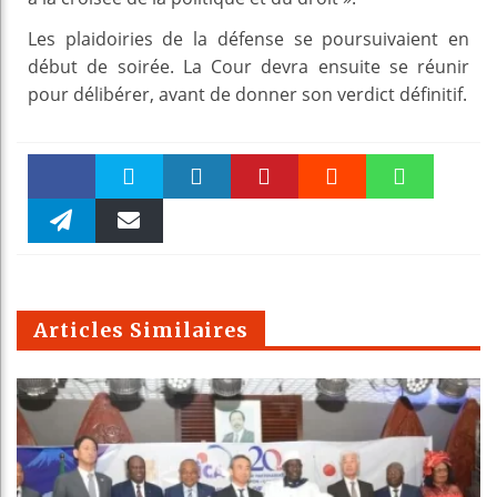
Les plaidoiries de la défense se poursuivaient en
début de soirée. La Cour devra ensuite se réunir
pour délibérer, avant de donner son verdict définitif.
Faceboo
Twitter
linkedin
Pinteres
Reddit
WhatsAp
k
Telegra
Email
t
pt
m
Articles Similaires