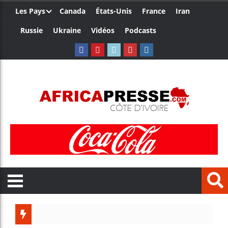
Les Pays
Canada
États-Unis
France
Iran
Russie
Ukraine
Vidéos
Podcasts
Le Camer