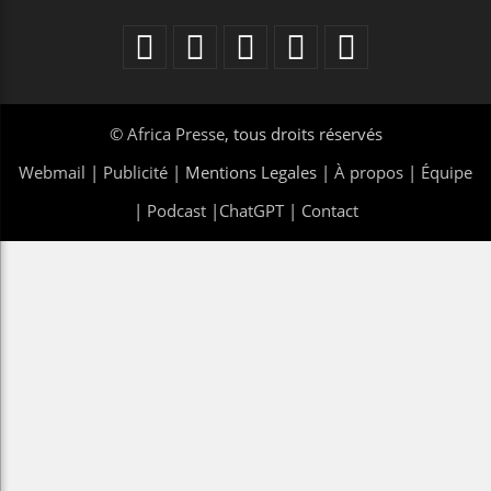
©
Africa Presse
, tous droits réservés
Webmail
|
Publicité
| Mentions Legales |
À propos
|
Équipe
|
Podcast
|
ChatGPT
|
Contact