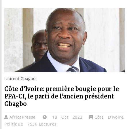
Bassiro
Côte d’I
Tunisie
Ceuta : 
Laurent Gbagbo
Côte d’Ivoire: première bougie pour le
PPA-CI, le parti de l’ancien président
Gbagbo
AfricaPresse
18 Oct 2022
Côte D’Ivoire
,
Politique
7536 Lectures