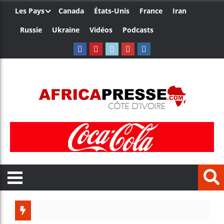
Les Pays
Canada
États-Unis
France
Iran
Russie
Ukraine
Vidéos
Podcasts
Trump n