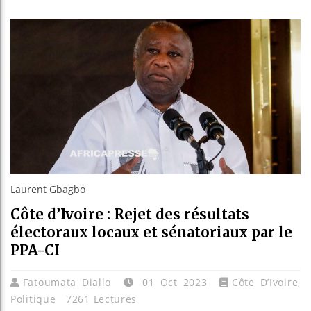
Les jeun
Guinée :
Réforme 
Bénin : 
Laurent Gbagbo
Côte d’Ivoire : Rejet des résultats
électoraux locaux et sénatoriaux par le
PPA-CI
Fatoumata Diallo
01 Oct 2023
Côte D’Ivoire
,
Politique
7261 Lectures