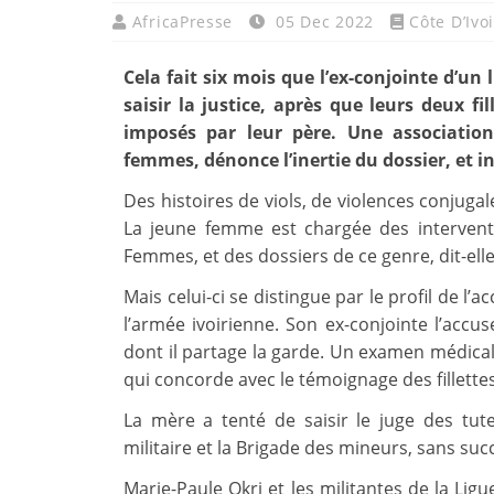
AfricaPresse
05 Dec 2022
Côte D’Ivo
Cela fait six mois que l’ex-conjointe d’un
saisir la justice, après que leurs deux f
imposés par leur père. Une association
femmes, dénonce l’inertie du dossier, et i
Des histoires de viols, de violences conjugal
La jeune femme est chargée des interventi
Femmes, et des dossiers de ce genre, dit-elle,
Mais celui-ci se distingue par le profil de l’
l’armée ivoirienne. Son ex-conjointe l’accu
dont il partage la garde. Un examen médical
qui concorde avec le témoignage des fillettes
La mère a tenté de saisir le juge des tutel
militaire et la Brigade des mineurs, sans su
Marie-Paule Okri et les militantes de la Ligu