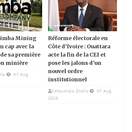
 Nimba Mining
Réforme électorale en
n cap avec la
Côte d’Ivoire : Ouattara
 de sa première
acte la fin de la CEI et
on minière
pose les jalons d’un
nouvel ordre
lla
07 Aug
institutionnel
Fatoumata Diallo
07 Aug
2026