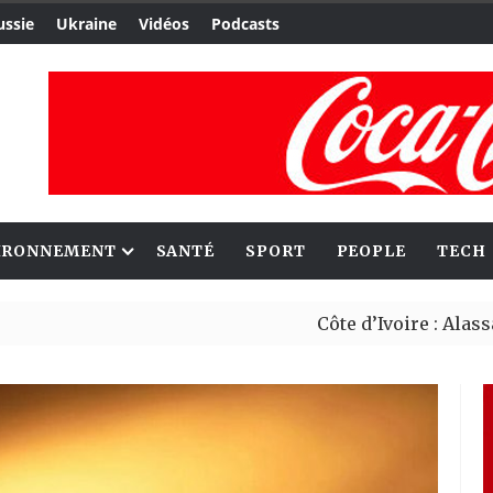
ussie
Ukraine
Vidéos
Podcasts
IRONNEMENT
SANTÉ
SPORT
PEOPLE
TECH
Côte d’Ivoire : Alassane Ouat
Migrants : Rome et Kigali ava