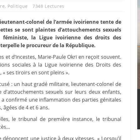
ire
,
Politique
7348 Lectures
 lieutenant-colonel de l’armée ivoirienne tente de
illettes se sont plaintes d’attouchements sexuels
 féministe, la Ligue ivoirienne des droits des
nterpelle le procureur de la République.
es et d’incestes, Marie-Paule Okri en reçoit souvent.
ons sociales à la Ligue ivoirienne des Droits des
 « ses tiroirs en sont pleins ».
accusé : un haut gradé militaire, lieutenant-colonel de
se d’attouchements sexuels sur leurs deux enfants,
 a confirmé une inflammation des parties génitales
, âgées de 4 et 6 ans.
les, le tribunal de première instance, le tribunal
ccès…
e dénoncent une justice à deux vitesses. « Lorsqu’il