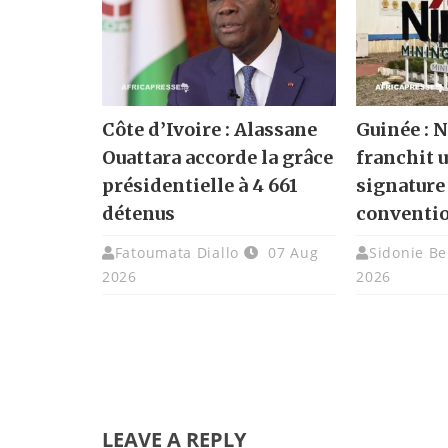
Côte d’Ivoire : Alassane
Guinée :
Ouattara accorde la grâce
franchit u
présidentielle à 4 661
signature
détenus
conventi
Fatoumata Diallo
07 Aug
Sidonie Be
2026
2026
LEAVE A REPLY