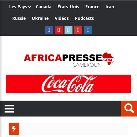
Les Pays
Canada
États-Unis
France
Iran
Russie
Ukraine
Vidéos
Podcasts
Côte d’Ivo