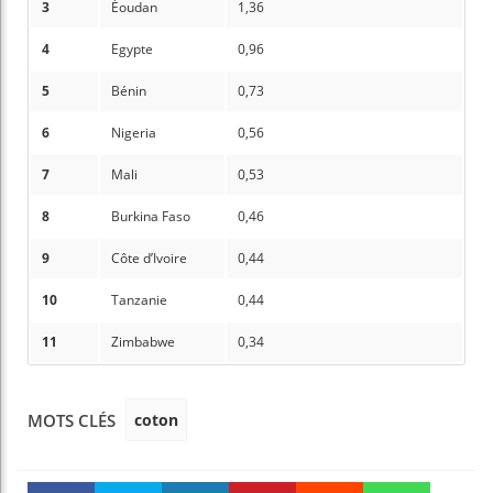
3
Éoudan
1,36
4
Egypte
0,96
5
Bénin
0,73
6
Nigeria
0,56
7
Mali
0,53
8
Burkina Faso
0,46
9
Côte d’Ivoire
0,44
10
Tanzanie
0,44
11
Zimbabwe
0,34
coton
MOTS CLÉS