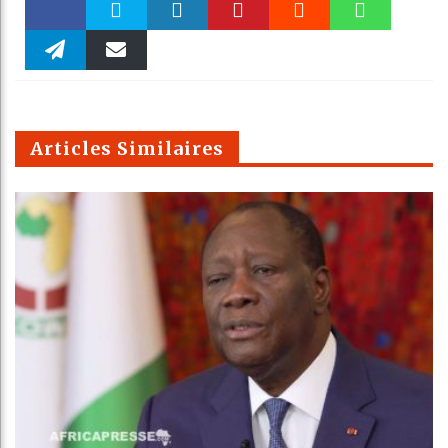
Faceboo
Twitter
linkedin
Pinteres
Reddit
WhatsAp
k
Telegra
Email
t
pt
m
Articles Similaires