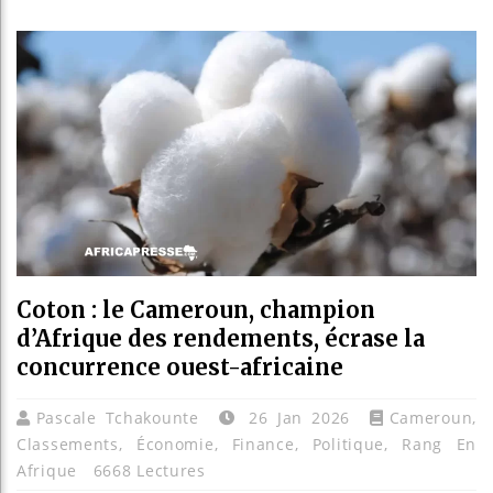
Réforme él
Bénin : Pa
Aliko Dan
Coton : le Cameroun, champion
d’Afrique des rendements, écrase la
concurrence ouest-africaine
Pascale Tchakounte
26 Jan 2026
Cameroun
,
Classements
,
Économie
,
Finance
,
Politique
,
Rang En
Afrique
6668 Lectures