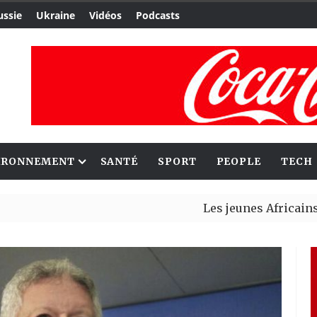
ussie
Ukraine
Vidéos
Podcasts
IRONNEMENT
SANTÉ
SPORT
PEOPLE
TECH
Les jeunes Africains retrouv
Aliko Dangote et Mark Carney