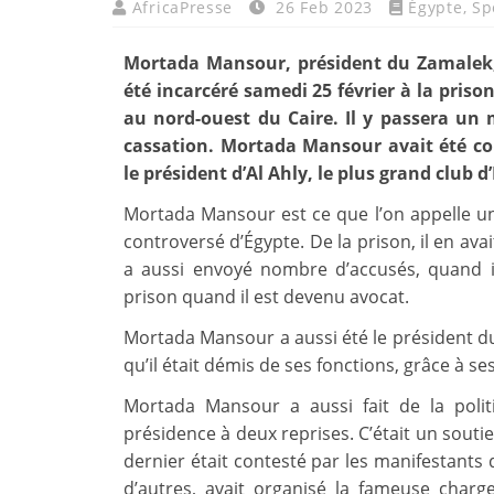
AfricaPresse
26 Feb 2023
Égypte
,
Sp
Mortada Mansour, président du Zamalek, 
été incarcéré samedi 25 février à la pris
au nord-ouest du Caire. Il y passera un 
cassation. Mortada Mansour avait été c
le président d’Al Ahly, le plus grand club d
Mortada Mansour est ce que l’on appelle une
controversé d’Égypte. De la prison, il en avait
a aussi envoyé nombre d’accusés, quand il
prison quand il est devenu avocat.
Mortada Mansour a aussi été le président du
qu’il était démis de ses fonctions, grâce à se
Mortada Mansour a aussi fait de la polit
présidence à deux reprises. C’était un souti
dernier était contesté par les manifestants d
d’autres, avait organisé la fameuse char