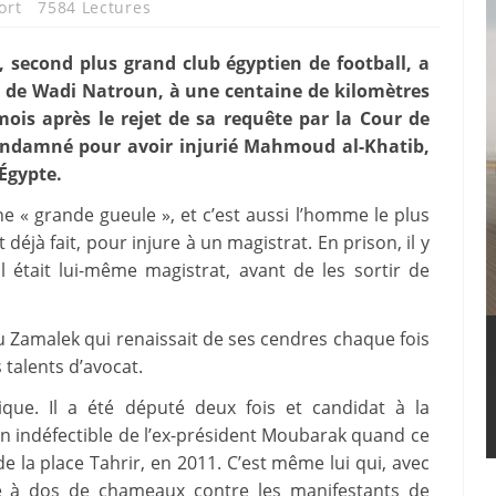
ort
7584 Lectures
second plus grand club égyptien de football, a
on de Wadi Natroun, à une centaine de kilomètres
mois après le rejet de sa requête par la Cour de
ondamné pour avoir injurié Mahmoud al-Khatib,
’Égypte.
 « grande gueule », et c’est aussi l’homme le plus
 déjà fait, pour injure à un magistrat. En prison, il y
 était lui-même magistrat, avant de les sortir de
 Zamalek qui renaissait de ses cendres chaque fois
s talents d’avocat.
ique. Il a été député deux fois et candidat à la
en indéfectible de l’ex-président Moubarak quand ce
e la place Tahrir, en 2011. C’est même lui qui, avec
ge à dos de chameaux contre les manifestants de