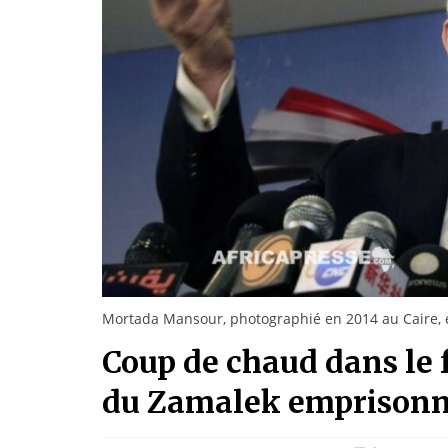
Mortada Mansour, photographié en 2014 au Caire, 
Coup de chaud dans le f
du Zamalek emprisonn