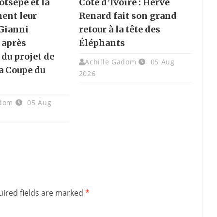
otsepe et la
Côte d’Ivoire : Hervé
hent leur
Renard fait son grand
 Gianni
retour à la tête des
 après
Éléphants
 du projet de
Achille Gadom
05 Aug
la Coupe du
2026
adom
05 Aug
ired fields are marked
*