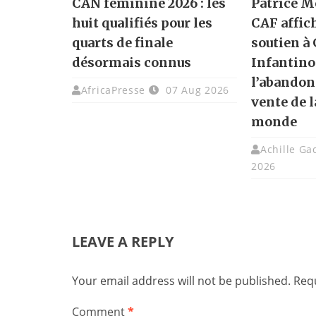
CAN féminine 2026 : les
Patrice M
huit qualifiés pour les
CAF affic
quarts de finale
soutien à
désormais connus
Infantino
l’abandon
AfricaPresse
07 Aug 2026
vente de 
monde
Achille G
2026
LEAVE A REPLY
Your email address will not be published.
Requ
Comment
*