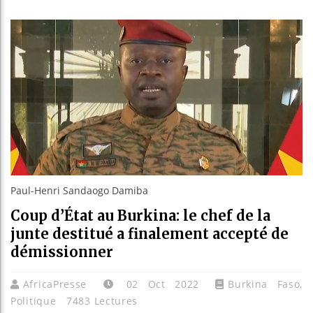
Les je
Guinée
Réform
Bénin 
Paul-Henri Sandaogo Damiba
Coup d’État au Burkina: le chef de la
junte destitué a finalement accepté de
démissionner
AfricaPresse
02 Oct 2022
Burkina Faso
,
Politique
7483 Lectures