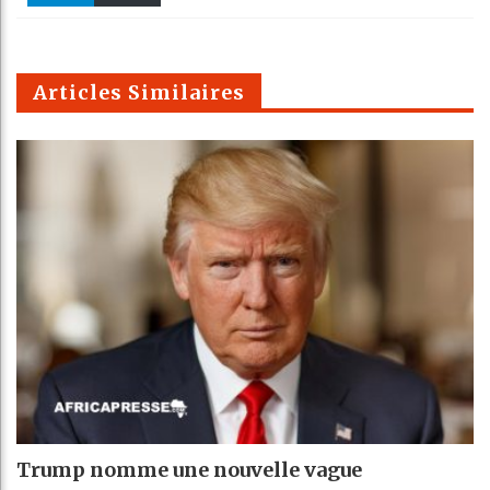
k
Telegra
Email
t
pt
m
Articles Similaires
Trump nomme une nouvelle vague