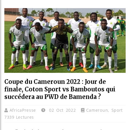
Guinée
Réform
Bénin 
Aliko 
Coupe du Cameroun 2022 : Jour de
finale, Coton Sport vs Bamboutos qui
succédera au PWD de Bamenda ?
AfricaPresse
02 Oct 2022
Cameroun
,
Sport
7339 Lectures