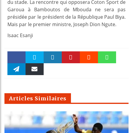
du stade. La rencontre qui opposera Coton Sport de
Garoua à Bamboutos de Mbouda ne sera pas
présidée par le président de la République Paul Biya.
Mais par le premier ministre, Joseph Dion Ngute.
Isaac Esanji
Faceboo
Twitter
linkedin
Pinteres
Reddit
WhatsAp
k
Telegra
Email
t
pt
m
Articles Similaires