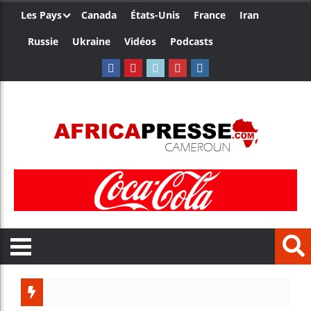
Les Pays
Canada
États-Unis
France
Iran
Russie
Ukraine
Vidéos
Podcasts
Les je