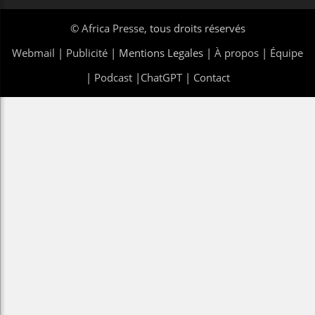
©
Africa Presse
, tous droits réservés
Webmail
|
Publicité
| Mentions Legales |
À propos
|
Équipe
|
Podcast
|
ChatGPT
|
Contact