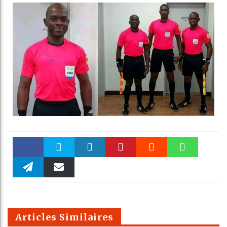
Faceboo
Twitter
linkedin
Pinteres
Reddit
WhatsAp
k
Telegra
Email
t
pt
m
Articles Similaires