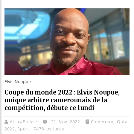
Les jeu
Guinée
Réforme
Bénin :
Elvis Noupue
Coupe du monde 2022 : Elvis Noupue,
unique arbitre camerounais de la
compétition, débute ce lundi
AfricaPresse
21 Nov 2022
Cameroun
,
Qatar
2022
,
Sport
7478 Lectures