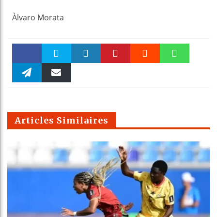
Àlvaro Morata
Faceboo
Twitter
linkedin
Pinteres
Reddit
WhatsAp
k
Telegra
Email
t
pt
m
Articles Similaires