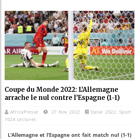
Guinée :
Réforme é
Bénin : 
Aliko Da
Coupe du Monde 2022: L’Allemagne
arrache le nul contre l’Espagne (1-1)
AfricaPresse
27 Nov 2022
Qatar 2022
,
Sport
7024 Lectures
L’Allemagne et l’Espagne ont fait match nul (1-1)