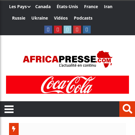
Les Pays
Canada
États-Unis
France
Iran
Russie
Ukraine
Vidéos
Podcasts
Les jeun