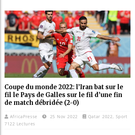
Guinée
Réforme
Bénin 
Aliko 
Coupe du monde 2022: l’Iran bat sur le
fil le Pays de Galles sur le fil d’une fin
de match débridée (2-0)
AfricaPresse
25 Nov 2022
Qatar 2022
,
Sport
7122 Lectures