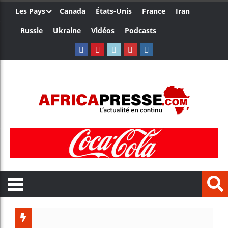
Les Pays
Canada
États-Unis
France
Iran
Russie
Ukraine
Vidéos
Podcasts
Les je