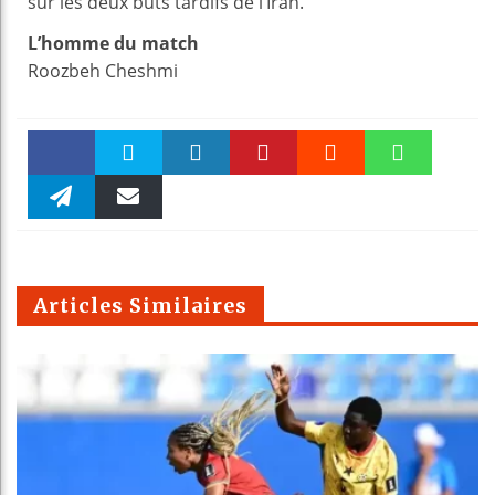
sur les deux buts tardifs de l’Iran.
L’homme du match
Roozbeh Cheshmi
Faceboo
Twitter
linkedin
Pinteres
Reddit
WhatsAp
k
Telegra
Email
t
pt
m
Articles Similaires