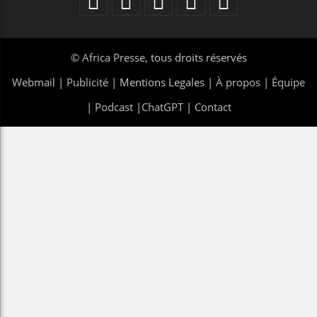
©
Africa Presse
, tous droits réservés
Webmail
|
Publicité
| Mentions Legales |
À propos
|
Équipe
|
Podcast
|
ChatGPT
|
Contact