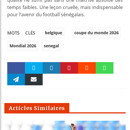
temps faibles. Une leçon cruelle, mais indispensable
pour l’avenir du football sénégalais.
belgique
coupe du monde 2026
MOTS CLÉS
Mondial 2026
senegal
Faceboo
Twitter
linkedin
Pinteres
Reddit
WhatsAp
k
Telegra
Email
t
pt
m
Articles Similaires