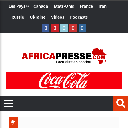
Les Pays
Canada
États-Unis
France
Iran
Russie
Ukraine
Vidéos
Podcasts
Trump nomm