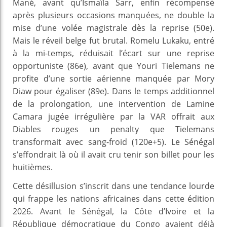
Mané, avant qu’Ismaïla Sarr, enfin récompensé
après plusieurs occasions manquées, ne double la
mise d’une volée magistrale dès la reprise (50e).
Mais le réveil belge fut brutal. Romelu Lukaku, entré
à la mi-temps, réduisait l’écart sur une reprise
opportuniste (86e), avant que Youri Tielemans ne
profite d’une sortie aérienne manquée par Mory
Diaw pour égaliser (89e). Dans le temps additionnel
de la prolongation, une intervention de Lamine
Camara jugée irrégulière par la VAR offrait aux
Diables rouges un penalty que Tielemans
transformait avec sang-froid (120e+5). Le Sénégal
s’effondrait là où il avait cru tenir son billet pour les
huitièmes.
Cette désillusion s’inscrit dans une tendance lourde
qui frappe les nations africaines dans cette édition
2026. Avant le Sénégal, la Côte d’Ivoire et la
République démocratique du Congo avaient déjà