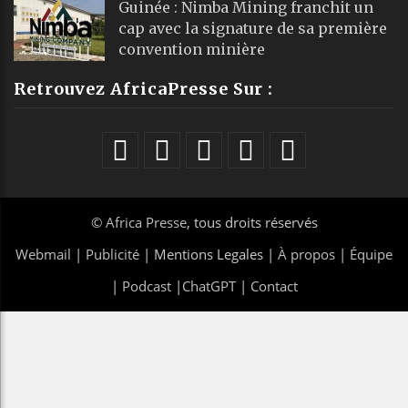
Guinée : Nimba Mining franchit un
cap avec la signature de sa première
convention minière
Retrouvez AfricaPresse Sur :
©
Africa Presse
, tous droits réservés
Webmail
|
Publicité
| Mentions Legales |
À propos
|
Équipe
|
Podcast
|
ChatGPT
|
Contact