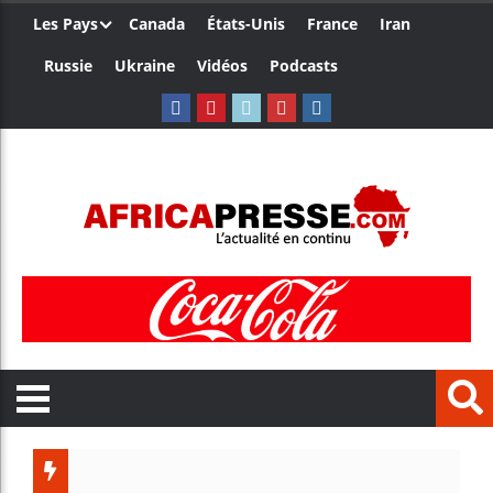
Les Pays
Canada
États-Unis
France
Iran
Russie
Ukraine
Vidéos
Podcasts
Côte d’Ivoir