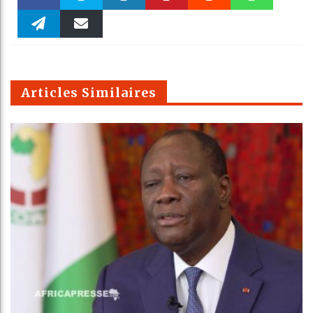
Faceboo
Twitter
linkedin
Pinteres
Reddit
WhatsAp
k
Telegra
Email
t
pt
m
Articles Similaires