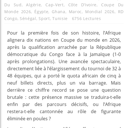
Du Sud
,
Algérie
,
Cap-Vert
,
Côte D’Ivoire
,
Coupe Du
Monde 2026
,
Égypte
,
Ghana
,
Maroc
,
Mondial 2026
,
RD
Congo
,
Sénégal
,
Sport
,
Tunisie
6756 Lectures
Pour la première fois de son histoire, l’Afrique
alignera dix nations en Coupe du monde en 2026,
après la qualification arrachée par la République
démocratique du Congo face à la Jamaïque (1‑0
après prolongations). Une avancée spectaculaire,
directement liée à l’élargissement du tournoi de 32 à
48 équipes, qui a porté le quota africain de cinq à
neuf billets directs, plus un via barrage. Mais
derrière ce chiffre record se pose une question
brutale : cette présence massive se traduira‑t‑elle
enfin par des parcours décisifs, ou l’Afrique
restera‑t‑elle cantonnée au rôle de figurante
éliminée en poules ?