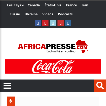
Les Pays
Canada
États-Unis
France
Iran
Russie
Ukraine
Vidéos
Podcasts
Les jeunes