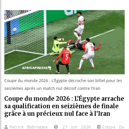
Guinée : N
Réforme él
Bénin : Pa
Aliko Dang
Coupe du monde 2026 : L’Égypte décroche son billet pour les
seizièmes après un match nul décisif contre l’Iran
Coupe du monde 2026 : L’Égypte arrache
sa qualification en seizièmes de finale
grâce à un précieux nul face à l’Iran
Patrick Babingwa
27 Jun 2026
Coupe Du