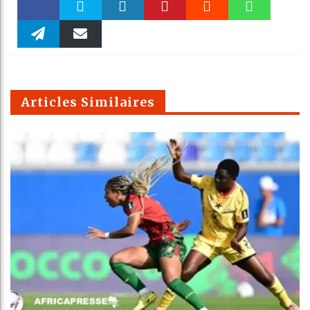
Faceboo
Twitter
linkedin
Pinteres
Reddit
WhatsAp
k
Telegra
Email
t
pt
m
Articles Similaires