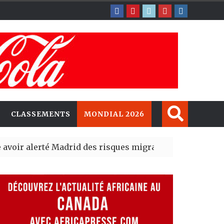
CLASSEMENTS
MONDIAL 2026
erté Madrid des risques migratoires dès juillet
| 05 Aug 20
it un nouveau record en plantant 800,5 millions d’arbre