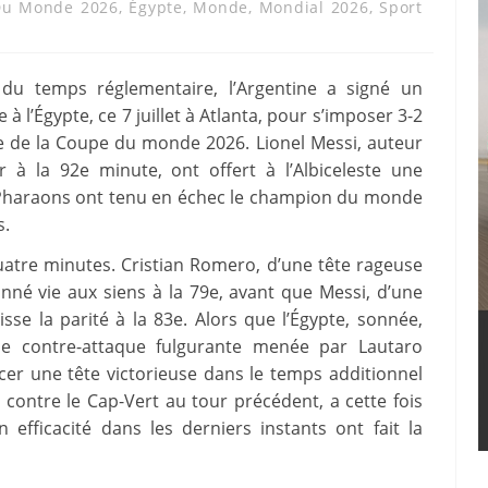
Du Monde 2026
,
Égypte
,
Monde
,
Mondial 2026
,
Sport
du temps réglementaire, l’Argentine a signé un
à l’Égypte, ce 7 juillet à Atlanta, pour s’imposer 3-2
ale de la Coupe du monde 2026. Lionel Messi, auteur
r à la 92e minute, ont offert à l’Albiceleste une
es Pharaons ont tenu en échec le champion du monde
s.
uatre minutes. Cristian Romero, d’une tête rageuse
nné vie aux siens à la 79e, avant que Messi, d’une
sse la parité à la 83e. Alors que l’Égypte, sonnée,
une contre-attaque fulgurante menée par Lautaro
er une tête victorieuse dans le temps additionnel
rt contre le Cap-Vert au tour précédent, a cette fois
n efficacité dans les derniers instants ont fait la