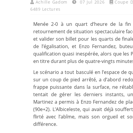
Achille Gadom
07 Jul 2026
Coupe 
6489 Lectures
Menée 2-0 à un quart d’heure de la fin 
retournement de situation spectaculaire face 
et valider son billet pour les quarts de fin
de l’égalisation, et Enzo Fernandez, buteu
qualification quasi inespérée, alors que l
en titre durant plus de quatre-vingts minute
Le scénario a tout basculé en l’espace de q
sur un coup de pied arrêté, a d’abord redo
frappe puissante dans la surface, ne rétabli
tentait de gérer les derniers instants, 
Martinez a permis à Enzo Fernandez de plac
(90e+2). L’Albiceleste, qui avait déjà souffe
flirté avec l’abîme, mais son orgueil et so
différence.