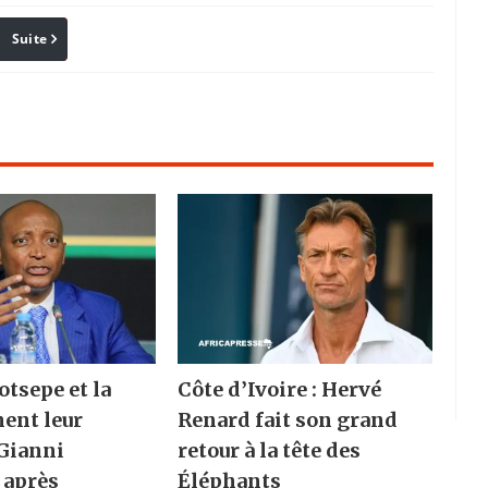
Suite
Pinterest
Reddit
Email
otsepe et la
Côte d’Ivoire : Hervé
hent leur
Renard fait son grand
 Gianni
retour à la tête des
 après
Éléphants