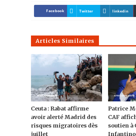
Facebook
Twitter
linkedin
Articles Similaires
Ceuta : Rabat affirme
Patrice M
avoir alerté Madrid des
CAF affic
risques migratoires dès
soutien à
juillet
Infantino