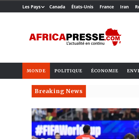
Les Pays
Canada
États-Unis
France
Iran
R
MONDE
POLITIQUE
ÉCONOMIE
ENV
Breaking News