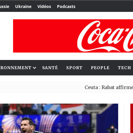
ussie
Ukraine
Vidéos
Podcasts
IRONNEMENT
SANTÉ
SPORT
PEOPLE
TECH
Ceuta : Rabat affirme avoir al
Reboisement : l’Éthiopie établ