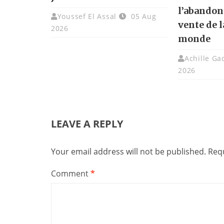
l’abandon
Youssef El Assal
05 Aug
vente de 
2026
monde
Achille G
2026
LEAVE A REPLY
Your email address will not be published.
Requ
Comment
*