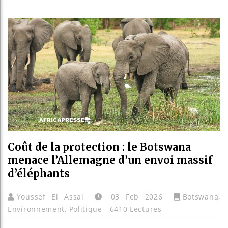
Réparati
Canada :
Reboisem
Coût de la protection : le Botswana
menace l’Allemagne d’un envoi massif
d’éléphants
Youssef El Assal
03 Feb 2026
Botswana
,
Environnement
,
Politique
6410 Lectures