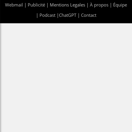
Webmail
|
Publicité
| Mentions Legales |
À propos
|
Équipe
|
Podcast
|
ChatGPT
|
Contact