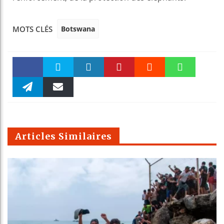
Botswana
MOTS CLÉS
Faceboo
Twitter
linkedin
Pinteres
Reddit
WhatsAp
k
Telegra
Email
t
pt
m
Articles Similaires