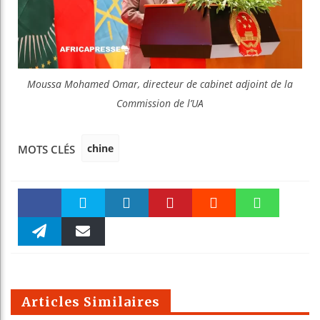
Moussa Mohamed Omar, directeur de cabinet adjoint de la
Commission de l’UA
chine
MOTS CLÉS
Faceboo
Twitter
linkedin
Pinteres
Reddit
WhatsAp
k
Telegra
Email
t
pt
m
Articles Similaires