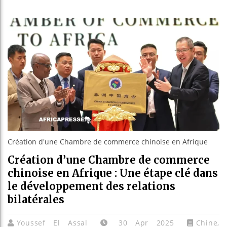
Guinée : Ni
Réforme éle
Bénin : Pat
Aliko Dango
Création d'une Chambre de commerce chinoise en Afrique
Création d’une Chambre de commerce
chinoise en Afrique : Une étape clé dans
le développement des relations
bilatérales
Youssef El Assal
30 Apr 2025
Chine
,