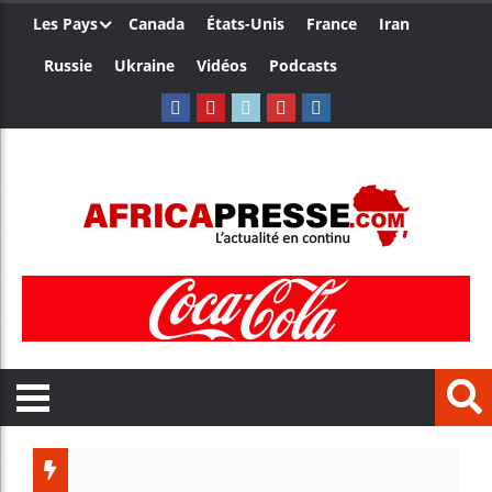
Les Pays
Canada
États-Unis
France
Iran
Russie
Ukraine
Vidéos
Podcasts
Les jeun