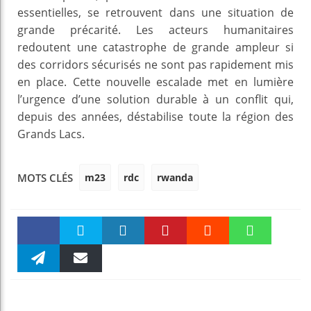
essentielles, se retrouvent dans une situation de
grande précarité. Les acteurs humanitaires
redoutent une catastrophe de grande ampleur si
des corridors sécurisés ne sont pas rapidement mis
en place. Cette nouvelle escalade met en lumière
l’urgence d’une solution durable à un conflit qui,
depuis des années, déstabilise toute la région des
Grands Lacs.
m23
rdc
rwanda
MOTS CLÉS
Faceboo
Twitter
linkedin
Pinteres
Reddit
WhatsAp
k
Telegra
Email
t
pt