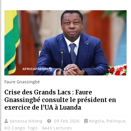
Guinée : N
Réforme él
Bénin : Pa
Aliko Dang
Faure Gnassingbé
Crise des Grands Lacs : Faure
Gnassingbé consulte le président en
exercice de l’UA à Luanda
Vanessa Ndong
09 Feb 2026
Angola
,
Politique
,
RD Congo
,
Togo
6443 Lectures