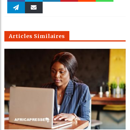
Faceboo
Twitter
linkedin
Pinteres
Reddit
WhatsAp
k
Telegra
Email
t
pt
m
Articles Similaires