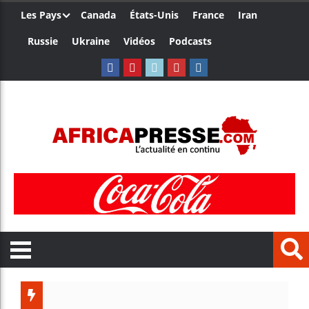
Les Pays
Canada
États-Unis
France
Iran
Russie
Ukraine
Vidéos
Podcasts
Les jeunes