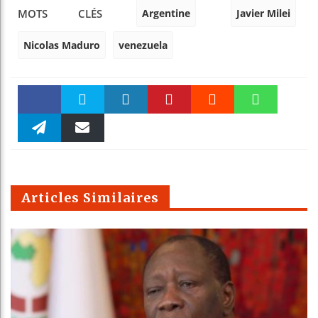
Argentine
Javier Milei
MOTS CLÉS
Nicolas Maduro
venezuela
Faceboo
Twitter
linkedin
Pinteres
Reddit
WhatsAp
k
Telegra
Email
t
pt
m
Articles Similaires