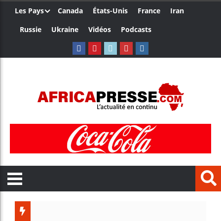
Les Pays
Canada
États-Unis
France
Iran
Russie
Ukraine
Vidéos
Podcasts
Côte d’I