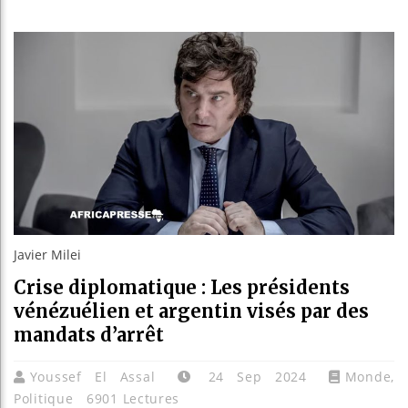
Réforme 
Bénin : 
Aliko Da
Javier Milei
Crise diplomatique : Les présidents
vénézuélien et argentin visés par des
mandats d’arrêt
Youssef El Assal
24 Sep 2024
Monde
,
Politique
6901 Lectures