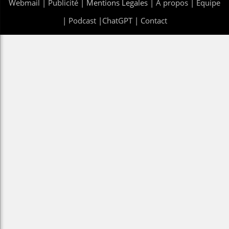
Webmail
|
Publicité
| Mentions Legales |
À propos
|
Équipe
|
Podcast
|
ChatGPT
|
Contact