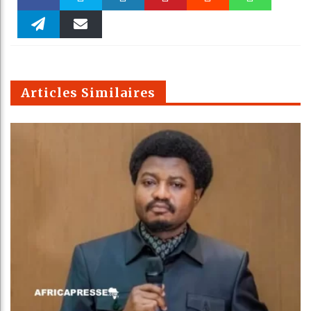
Faceboo
Twitter
linkedin
Pinteres
Reddit
WhatsAp
k
Telegra
Email
t
pt
m
Articles Similaires