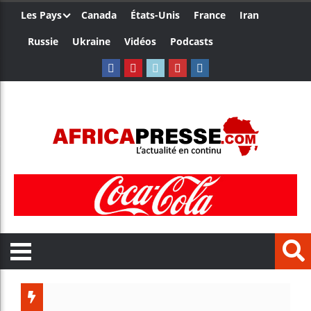
Les Pays
Canada
États-Unis
France
Iran
Russie
Ukraine
Vidéos
Podcasts
Trump n