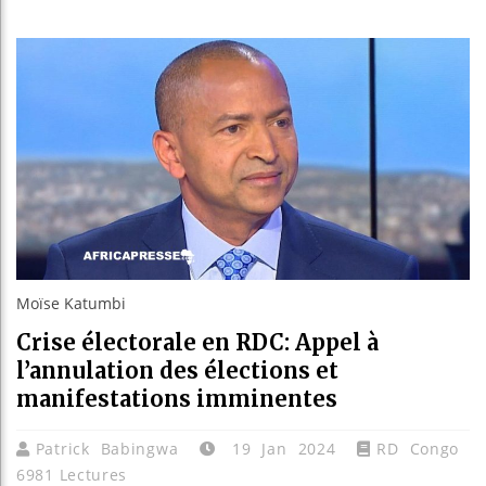
Les jeun
Guinée 
Réforme 
Bénin : 
Moïse Katumbi
Crise électorale en RDC: Appel à
l’annulation des élections et
manifestations imminentes
Patrick Babingwa
19 Jan 2024
RD Congo
6981 Lectures