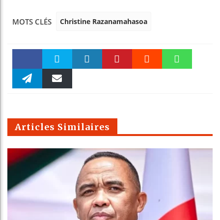
Christine Razanamahasoa
MOTS CLÉS
Faceboo
Twitter
linkedin
Pinteres
Reddit
WhatsAp
k
Telegra
Email
t
pt
m
Articles Similaires