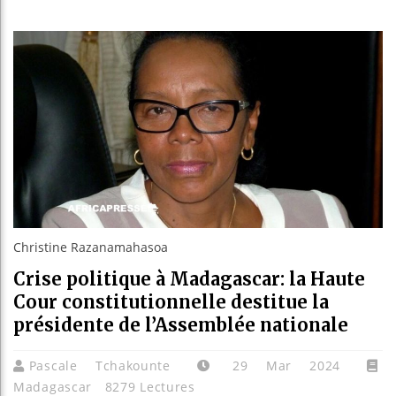
Guinée 
Réforme 
Bénin : 
Aliko D
Christine Razanamahasoa
Crise politique à Madagascar: la Haute
Cour constitutionnelle destitue la
présidente de l’Assemblée nationale
Pascale Tchakounte
29 Mar 2024
Madagascar
8279 Lectures