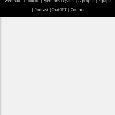
Webmail
|
Publicité
| Mentions Legales |
À propos
|
Équipe
|
Podcast
|
ChatGPT
|
Contact