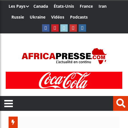
Les Pays
Canada
États-Unis
France
Iran
Russie
Ukraine
Vidéos
Podcasts
Les jeun