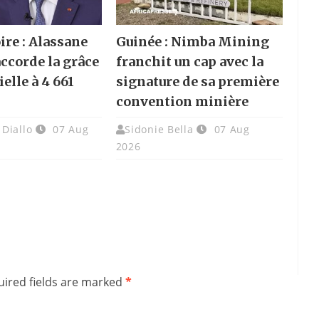
ire : Alassane
Guinée : Nimba Mining
accorde la grâce
franchit un cap avec la
elle à 4 661
signature de sa première
convention minière
Diallo
07 Aug
Sidonie Bella
07 Aug
2026
ired fields are marked
*