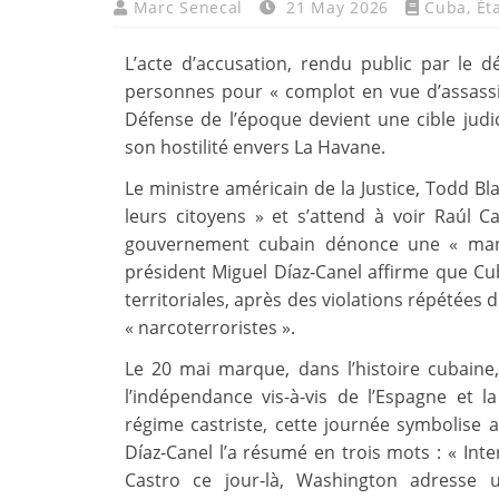
Marc Senecal
21 May 2026
Cuba
,
Ét
L’acte d’accusation, rendu public par le d
personnes pour « complot en vue d’assassin
Défense de l’époque devient une cible judi
son hostilité envers La Havane.
Le ministre américain de la Justice, Todd Bl
leurs citoyens » et s’attend à voir Raúl Ca
gouvernement cubain dénonce une « manœ
président Miguel Díaz‑Canel affirme que Cu
territoriales, après des violations répétées
« narcoterroristes ».
Le 20 mai marque, dans l’histoire cubaine
l’indépendance vis-à-vis de l’Espagne et la
régime castriste, cette journée symbolise a
Díaz‑Canel l’a résumé en trois mots : « Inte
Castro ce jour‑là, Washington adresse 