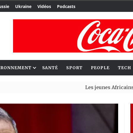
ussie
Ukraine
Vidéos
Podcasts
IRONNEMENT
SANTÉ
SPORT
PEOPLE
TECH
Les jeunes Africains retrouv
Aliko Dangote et Mark Carney