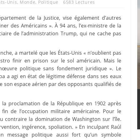
ats-Unis
,
Monde
,
Politique
6583 Lectures
épartement de la Justice, vise également d’autres
er des Américains ». À 94 ans, l’ex-ministre de la
ciaire de l’administration Trump, qui ne cache pas
anche, a martelé que les États-Unis « n’oublient pas
stro finir en prison sur le sol américain. Mais le
uvre politique sans fondement juridique ». Le
ba a agi en état de légitime défense dans ses eaux
 de son espace aérien par des opposants qualifiés de
, la proclamation de la République en 1902 après
 fin de l’occupation militaire américaine. Pour le
u contraire la domination de Washington sur l’île.
rvention, ingérence, spoliation. » En inculpant Raúl
un message politique aussi fort qu’un symbole