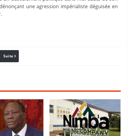
 dénonçant une agression impérialiste déguisée en
.
Suite
Pinterest
Reddit
Email