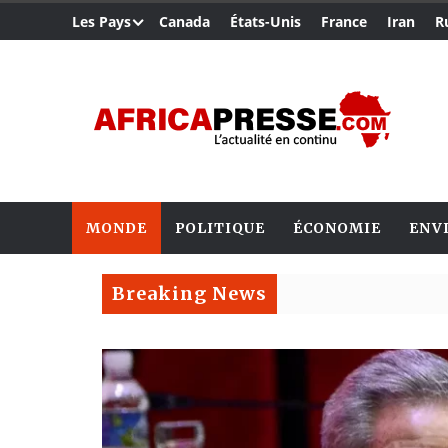
Les Pays
Canada
États-Unis
France
Iran
R
MONDE
POLITIQUE
ÉCONOMIE
ENV
Breaking News