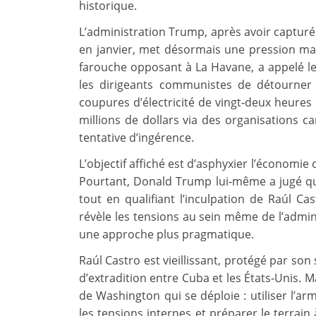
historique.
L’administration Trump, après avoir capturé
en janvier, met désormais une pression max
farouche opposant à La Havane, a appelé les
les dirigeants communistes de détourner d
coupures d’électricité de vingt‑deux heures
millions de dollars via des organisations 
tentative d’ingérence.
L’objectif affiché est d’asphyxier l’économ
Pourtant, Donald Trump lui‑même a jugé qu’
tout en qualifiant l’inculpation de Raúl Ca
révèle les tensions au sein même de l’admini
une approche plus pragmatique.
Raúl Castro est vieillissant, protégé par son
d’extradition entre Cuba et les États‑Unis. Ma
de Washington qui se déploie : utiliser l’ar
les tensions internes et préparer le terrain