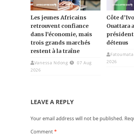
Les jeunes Africains
Côte d’Ivo
retrouvent confiance
Ouattara 
dans l’économie, mais
présidenti
trois grands marchés
détenus
restent à la traîne
Fatoumata 
2026
Vanessa Ndong
07 Aug
2026
LEAVE A REPLY
Your email address will not be published.
Requ
Comment
*