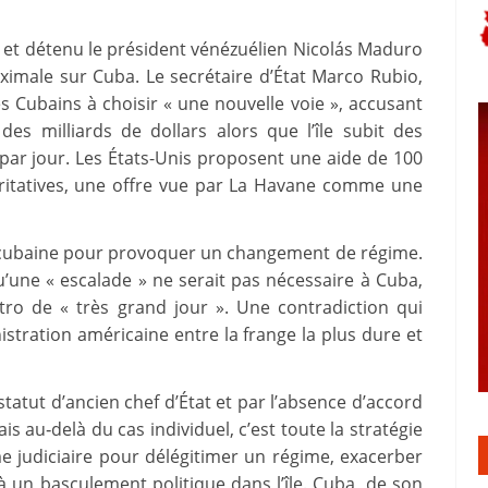
 et détenu le président vénézuélien Nicolás Maduro
imale sur Cuba. Le secrétaire d’État Marco Rubio,
 Cubains à choisir « une nouvelle voie », accusant
es milliards de dollars alors que l’île subit des
 par jour. Les États-Unis proposent une aide de 100
caritatives, une offre vue par La Havane comme une
ie cubaine pour provoquer un changement de régime.
une « escalade » ne serait pas nécessaire à Cuba,
stro de « très grand jour ». Une contradiction qui
stration américaine entre la frange la plus dure et
 statut d’ancien chef d’État et par l’absence d’accord
is au‑delà du cas individuel, c’est toute la stratégie
me judiciaire pour délégitimer un régime, exacerber
 à un basculement politique dans l’île. Cuba, de son