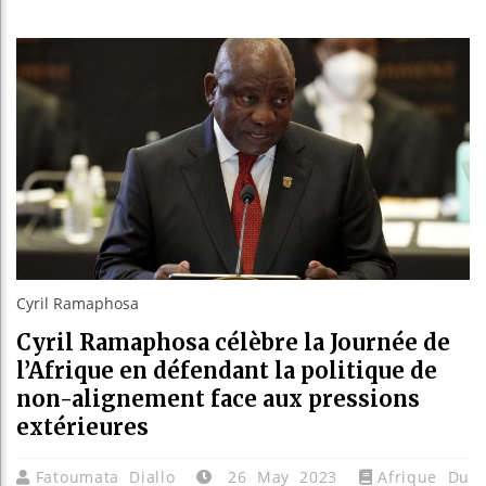
Les je
Guinée
Réform
Bénin 
Cyril Ramaphosa
Cyril Ramaphosa célèbre la Journée de
l’Afrique en défendant la politique de
non-alignement face aux pressions
extérieures
Fatoumata Diallo
26 May 2023
Afrique Du