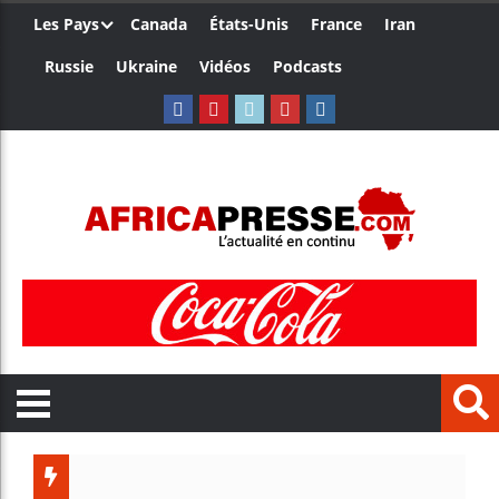
Les Pays
Canada
États-Unis
France
Iran
Russie
Ukraine
Vidéos
Podcasts
Trump 