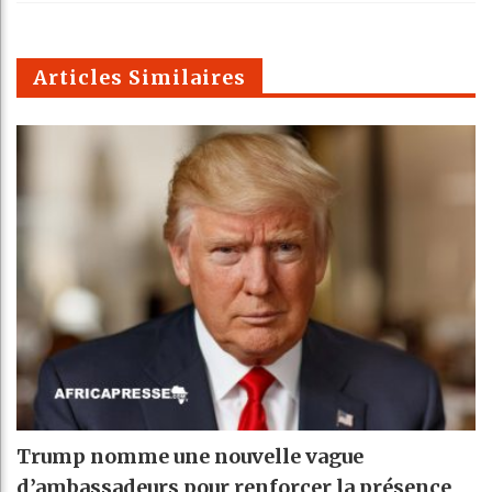
k
Telegra
Email
t
pt
m
Articles Similaires
Trump nomme une nouvelle vague
d’ambassadeurs pour renforcer la présence