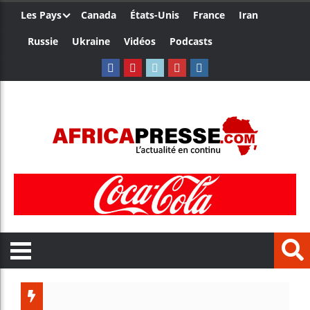
Les Pays
Canada
États-Unis
France
Iran
Russie
Ukraine
Vidéos
Podcasts
Le Camer