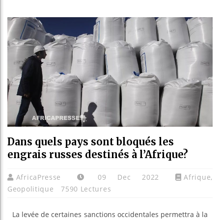
Bassirou
Côte d’I
Tunisie 
Ceuta : 
Dans quels pays sont bloqués les
engrais russes destinés à l’Afrique?
AfricaPresse
09 Dec 2022
Afrique
,
Geopolitique
7590 Lectures
La levée de certaines sanctions occidentales permettra à la