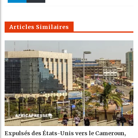
k
Telegra
Email
t
pt
m
Articles Similaires
Expulsés des États-Unis vers le Cameroun,