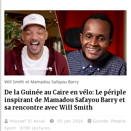
Réforme 
Bénin : 
Aliko D
Le Came
Will Smith et Mamadou Safayou Barry
De la Guinée au Caire en vélo: Le périple
inspirant de Mamadou Safayou Barry et
sa rencontre avec Will Smith
Youssef El Assal
05 Jan 2024
Guinée
,
People
,
Sport
8709 Lectures