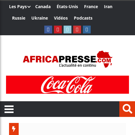
Les Pays
Canada
États-Unis
France
Iran
Russie
Ukraine
Vidéos
Podcasts
Côte d’I