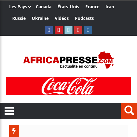
Les Pays
Canada
États-Unis
France
Iran
Russie
Ukraine
Vidéos
Podcasts
Les je