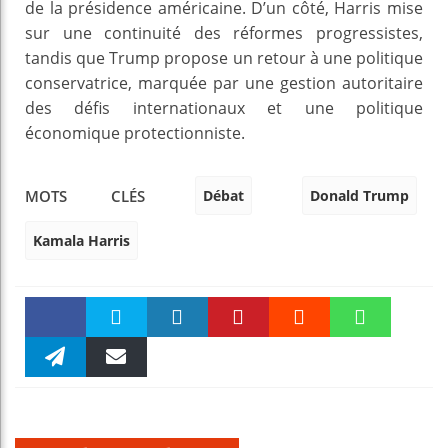
de la présidence américaine. D’un côté, Harris mise
sur une continuité des réformes progressistes,
tandis que Trump propose un retour à une politique
conservatrice, marquée par une gestion autoritaire
des défis internationaux et une politique
économique protectionniste.
Débat
Donald Trump
MOTS CLÉS
Kamala Harris
Faceboo
Twitter
linkedin
Pinteres
Reddit
WhatsAp
k
Telegra
Email
t
pt
m