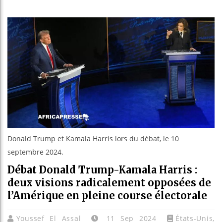
Guinée
Réforme
Bénin 
Aliko 
Donald Trump et Kamala Harris lors du débat, le 10
septembre 2024.
Débat Donald Trump-Kamala Harris :
deux visions radicalement opposées de
l’Amérique en pleine course électorale
Youssef El Assal
11 Sep 2024
États-Unis
,