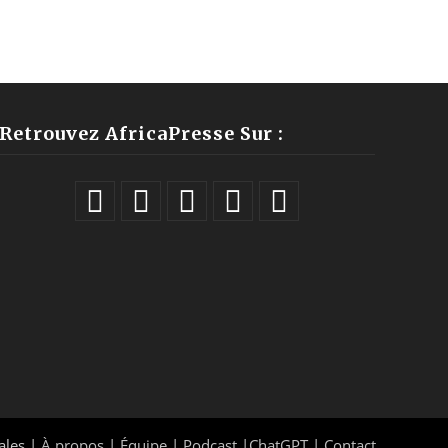
Retrouvez AfricaPresse Sur :
ales |
À propos
|
Équipe
|
Podcast
|
ChatGPT
|
Contact