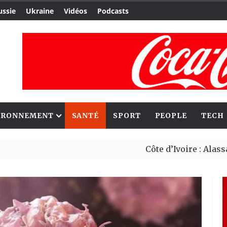
ussie
Ukraine
Vidéos
Podcasts
IRONNEMENT
SANTÉ
SPORT
PEOPLE
TECH
Côte d’Ivoire : Alassane Ouatt
Migrants : Rome et Kigali avan