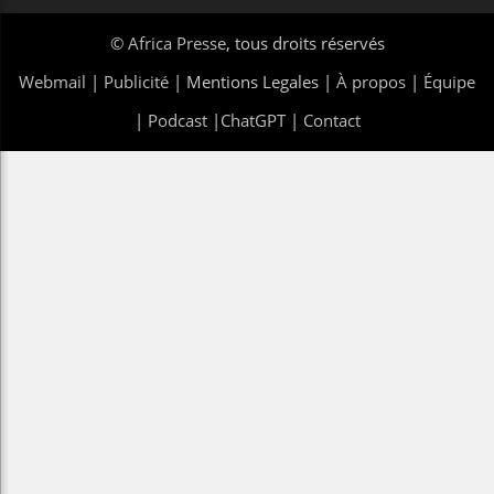
©
Africa Presse
, tous droits réservés
Webmail
|
Publicité
| Mentions Legales |
À propos
|
Équipe
|
Podcast
|
ChatGPT
|
Contact