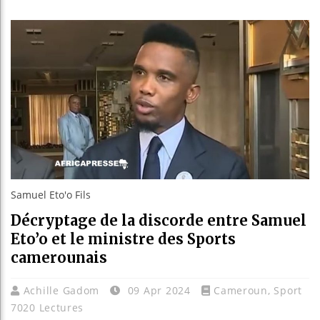
Bassirou
Côte d’I
Tunisie 
Ceuta : 
Samuel Eto'o Fils
Décryptage de la discorde entre Samuel
Eto’o et le ministre des Sports
camerounais
Achille Gadom
09 Apr 2024
Cameroun
,
Sport
7020 Lectures