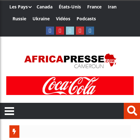
Les Pays
Canada
États-Unis
France
Iran
Russie
Ukraine
Vidéos
Podcasts
Le Camer