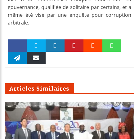
gouvernance, qualifiée de solitaire par certains, et a
même été visé par une enquête pour corruption
arbitrale.
Faceboo
Twitter
linkedin
Pinteres
Reddit
WhatsAp
k
Telegra
Email
t
pt
m
Articles Similaires