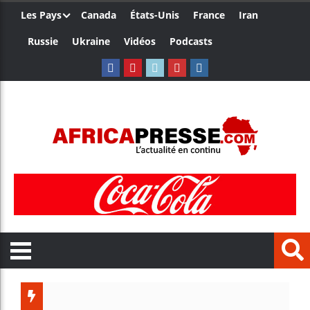
Les Pays
Canada
États-Unis
France
Iran
Russie
Ukraine
Vidéos
Podcasts
Les jeu