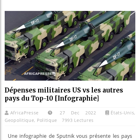
Guinée
Réforme
Bénin :
Aliko 
Dépenses militaires US vs les autres
pays du Top-10 [Infographie]
AfricaPresse
27 Dec 2022
États-Unis
,
Geopolitique
,
Politique
7993 Lectures
Une infographie de Sputnik vous présente les pays