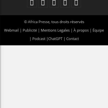
©
Africa Presse
, tous droits réservés
Webmail
|
Publicité
| Mentions Legales |
À propos
|
Équipe
|
Podcast
|
ChatGPT
|
Contact