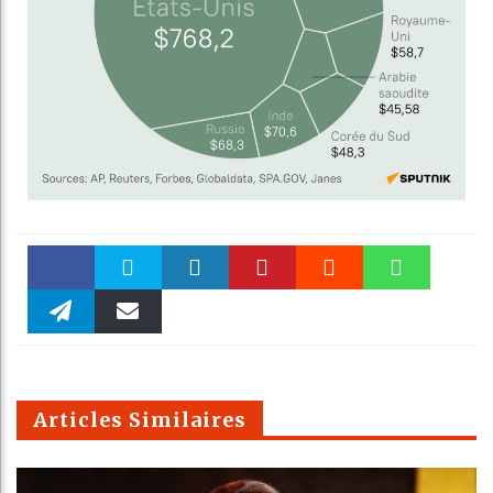
Faceboo
Twitter
linkedin
Pinteres
Reddit
WhatsAp
k
Telegra
Email
t
pt
m
Articles Similaires