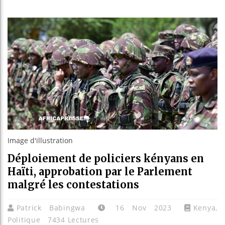
Les jeun
Guinée 
Réforme 
Bénin : 
Image d'illustration
Déploiement de policiers kényans en
Haïti, approbation par le Parlement
malgré les contestations
Patrick Babingwa
16 Nov 2023
Kenya
,
Politique
7434 Lectures