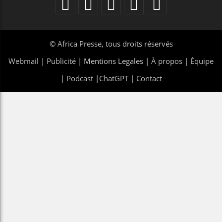
©
Africa Presse
, tous droits réservés
Webmail
|
Publicité
| Mentions Legales |
À propos
|
Équipe
|
Podcast
|
ChatGPT
|
Contact