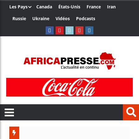
Les Pays
Canada
États-Unis
France
Iran
Russie
Ukraine
Vidéos
Podcasts
Trump n