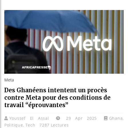
Guinée : 
Réforme él
Bénin : Pa
Aliko Dan
Meta
Des Ghanéens intentent un procès
contre Meta pour des conditions de
travail “éprouvantes”
Youssef El Assal
29 Apr 2025
Ghana
,
Politique
,
Tech
7287 Lectures