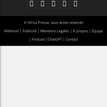
©
Africa Presse
, tous droits réservés
Webmail
|
Publicité
| Mentions Legales |
À propos
|
Équipe
|
Podcast
|
ChatGPT
|
Contact