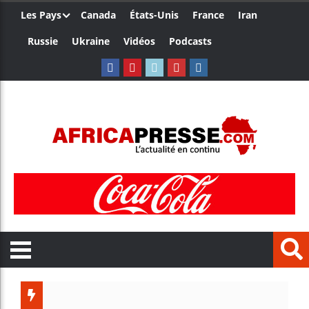
Les Pays
Canada
États-Unis
France
Iran
Russie
Ukraine
Vidéos
Podcasts
Les jeune