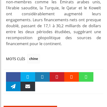
non-membres comme les Émirats arabes unis,
l’Arabie saoudite, la Turquie, le Qatar et le Koweït
ont considérablement augmenté leurs
engagements. Leurs financements nets ont presque
doublé, passant de 17,1 à 30,2 milliards de dollars
entre les deux périodes étudiées, suggérant une
recomposition géopolitique des sources de
financement pour le continent.
chine
MOTS CLÉS
Faceboo
Twitter
linkedin
Pinteres
Reddit
WhatsAp
k
Telegra
Email
t
pt
m