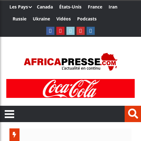
Les Pays
Canada
États-Unis
France
Iran
Russie
Ukraine
Vidéos
Podcasts
Les jeunes