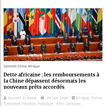
Guinée : 
Réforme él
Bénin : Pa
Aliko Dang
Sommet Chine-Afrique
Dette africaine : les remboursements à
la Chine dépassent désormais les
nouveaux prêts accordés
Youssef El Assal
29 Jan 2026
Afrique
,
Chine
,
Économie
,
Finance
,
Politique
6551 Lectures