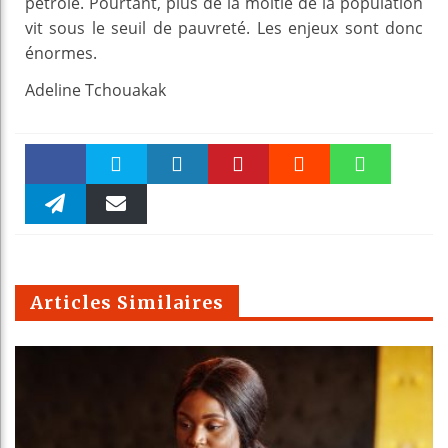
pétrole. Pourtant, plus de la moitié de la population
vit sous le seuil de pauvreté. Les enjeux sont donc
énormes.
Adeline Tchouakak
Faceboo
Twitter
linkedin
Pinteres
Reddit
WhatsAp
k
Telegra
Email
t
pt
m
Articles Similaires