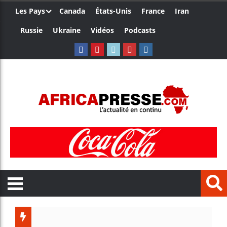
Les Pays
Canada
États-Unis
France
Iran
Russie
Ukraine
Vidéos
Podcasts
Les jeun