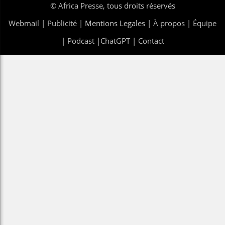
©
Africa Presse
, tous droits réservés
Webmail
|
Publicité
| Mentions Legales |
À propos
|
Équipe
|
Podcast
|
ChatGPT
|
Contact